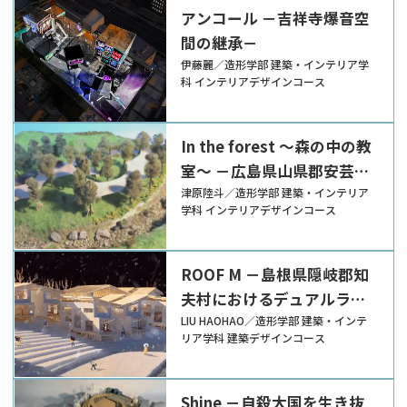
アンコール －吉祥寺爆音空
間の継承－
伊藤麗／造形学部 建築・インテリア学
科 インテリアデザインコース
In the forest ～森の中の教
室～ －広島県山県郡安芸太
田町の自然を深化させる交
津原陸斗／造形学部 建築・インテリア
学科 インテリアデザインコース
流の場の提案－
ROOF M －島根県隠岐郡知
夫村におけるデュアルライ
フのための環境型複合施設
LIU HAOHAO／造形学部 建築・インテ
リア学科 建築デザインコース
の提案－
Shine －自殺大国を生き抜