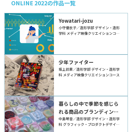
ONLINE 2022の作品一覧
Yowatari-jozu
小守優衣子／造形学部 デザイン・造形
学科 メディア映像クリエイションコー
ス
少年ファイター
坂上鈴果／造形学部 デザイン・造形学
科 メディア映像クリエイションコース
暮らしの中で季節を感じら
れる商品のブランディング
デザイン
中島琴音／造形学部 デザイン・造形学
科 グラフィック・プロダクトデザイン
コース