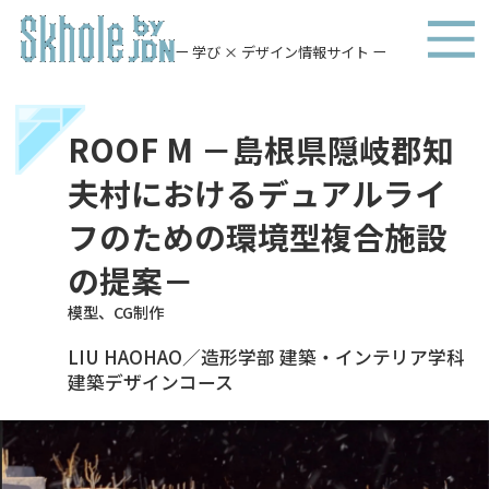
ー 学び × デザイン情報サイト ー
ROOF M －島根県隠岐郡知
夫村におけるデュアルライ
フのための環境型複合施設
の提案－
模型、CG制作
LIU HAOHAO／造形学部 建築・インテリア学科
建築デザインコース