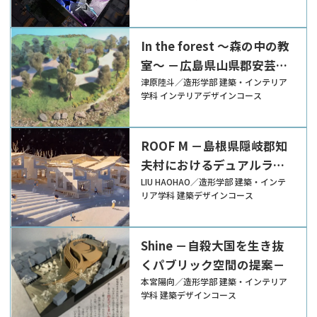
In the forest ～森の中の教
室～ －広島県山県郡安芸太
田町の自然を深化させる交
津原陸斗／造形学部 建築・インテリア
学科 インテリアデザインコース
流の場の提案－
ROOF M －島根県隠岐郡知
夫村におけるデュアルライ
フのための環境型複合施設
LIU HAOHAO／造形学部 建築・インテ
リア学科 建築デザインコース
の提案－
Shine －自殺大国を生き抜
くパブリック空間の提案－
本宮陽向／造形学部 建築・インテリア
学科 建築デザインコース