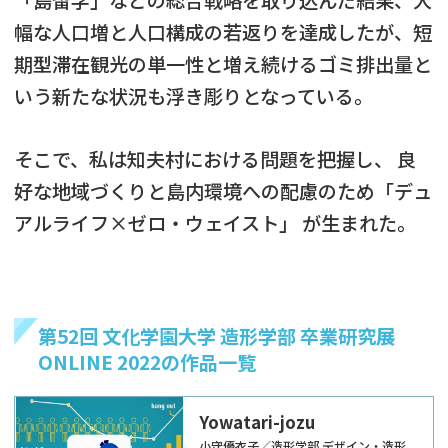
幅な人口増と人口構成の若返りを達成したが、短
期型滞在観光の単一性と増え続けるゴミ排出量と
いう新たな状況も浮き彫りとなっている。
そこで、私は知夫村における問題を把握し、 良
好な地域づくりと島内環境への配慮のため「デュ
アルライフ×ゼロ・ウェイスト」 が生まれた。
第52回 文化学園大学 造形学部 卒業研究展
ONLINE 2022の作品一覧
Yowatari-jozu
小守優衣子／造形学部 デザイン・造形