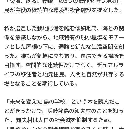
「交流、創る、物販」の3つの機能を持つ地域住
民が主役の継続的な環境型複合施設を提案した。
私が選定した敷地は港を臨む傾斜地で、海との関
係を意識しながら、地域特有の船小屋群をモチー
フとした屋根の下に、通路と新たな生活空間を創
った。誰もが気軽に立ち寄り、長居できる場所を
目指す。空間的な連続性だけでなく、デュアルラ
イフの移住者と地元住民、人間と自然が共存する
場となることを期待している。
「未来を変えた 島の学校」という本を読んだこ
とがきっかけで、隠岐諸島の知夫村のことを知っ
た。 知夫村は人口の社会減を抑制するため、
「島留学」などの総合戦略を取り込んだ結果、大