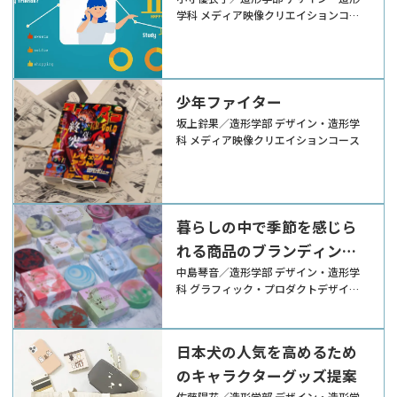
学科 メディア映像クリエイションコー
ス
少年ファイター
坂上鈴果／造形学部 デザイン・造形学
科 メディア映像クリエイションコース
暮らしの中で季節を感じら
れる商品のブランディング
デザイン
中島琴音／造形学部 デザイン・造形学
科 グラフィック・プロダクトデザイン
コース
日本犬の人気を高めるため
のキャラクターグッズ提案
佐藤陽花／造形学部 デザイン・造形学