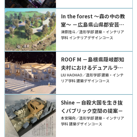
In the forest ～森の中の教
室～ －広島県山県郡安芸太
田町の自然を深化させる交
津原陸斗／造形学部 建築・インテリア
学科 インテリアデザインコース
流の場の提案－
ROOF M －島根県隠岐郡知
夫村におけるデュアルライ
フのための環境型複合施設
LIU HAOHAO／造形学部 建築・インテ
リア学科 建築デザインコース
の提案－
Shine －自殺大国を生き抜
くパブリック空間の提案－
本宮陽向／造形学部 建築・インテリア
学科 建築デザインコース