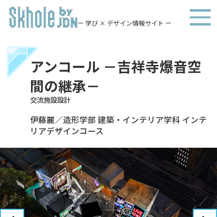
ー 学び × デザイン情報サイト ー
アンコール －吉祥寺爆音空
間の継承－
交流施設設計
伊藤麗／造形学部 建築・インテリア学科 インテ
リアデザインコース