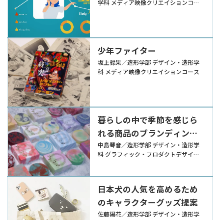
学科 メディア映像クリエイションコー
ス
少年ファイター
坂上鈴果／造形学部 デザイン・造形学
科 メディア映像クリエイションコース
暮らしの中で季節を感じら
れる商品のブランディング
デザイン
中島琴音／造形学部 デザイン・造形学
科 グラフィック・プロダクトデザイン
コース
日本犬の人気を高めるため
のキャラクターグッズ提案
佐藤陽花／造形学部 デザイン・造形学