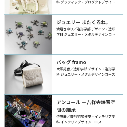
科 グラフィック・プロダクトデザイン
コース
ジュエリー またくるね。
渡邉さゆり／造形学部 デザイン・造形
学科 ジュエリー・メタルデザインコー
ス
バッグ framo
大隈苑香／造形学部 デザイン・造形学
科 ジュエリー・メタルデザインコース
アンコール －吉祥寺爆音空
間の継承－
伊藤麗／造形学部 建築・インテリア学
科 インテリアデザインコース