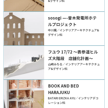
&デザイン科
sosogi —-曽木発電所ホテ
ルプロジェクト
中川楓／インテリアアーキテクチュア&
デザイン科
フユウ 17/72 ～表参道ヒル
ズ大階段 店舗化計画～
山崎みちる／インテリアアーキテクチュ
ア&デザイン科
BOOK AND BED
HARAJUKU
BATARI ERIZKA AYU／インテリアデコ
レーション科