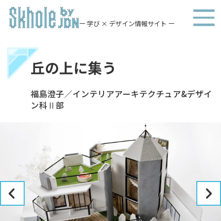
ー 学び × デザイン情報サイト ー
丘の上に集う
福島澄子／インテリアアーキテクチュア&デザイ
ン科Ⅱ部