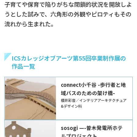
子育てや保育で陥りがちな閉鎖的状況を開放しよ
うとした試みで、六角形の外観やピロティもその
流れから生まれた。
ICSカレッジオブアーツ第55回卒業制作展の
作品一覧
connect小千谷 -歩行者と地
域バスのための架け橋-
櫻井彩音／インテリアアーキテクチュア
&デザイン科
sosogi —-曽木発電所ホテ
ルプロジェクト