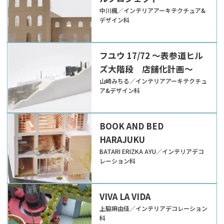
中川楓／インテリアアーキテクチュア&
デザイン科
フユウ 17/72 ～表参道ヒル
ズ大階段 店舗化計画～
山崎みちる／インテリアアーキテクチュ
ア&デザイン科
BOOK AND BED
HARAJUKU
BATARI ERIZKA AYU／インテリアデコ
レーション科
VIVA LA VIDA
上脇麻由佳／インテリアデコレーション
科