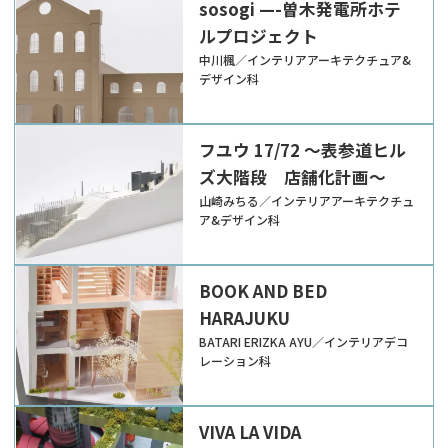
sosogi —-曽木発電所ホテ
ルプロジェクト
中川楓／インテリアアーキテクチュア&
デザイン科
フユウ 17/72 ～表参道ヒル
ズ大階段 店舗化計画～
山崎みちる／インテリアアーキテクチュ
ア&デザイン科
BOOK AND BED
HARAJUKU
BATARI ERIZKA AYU／インテリアデコ
レーション科
VIVA LA VIDA