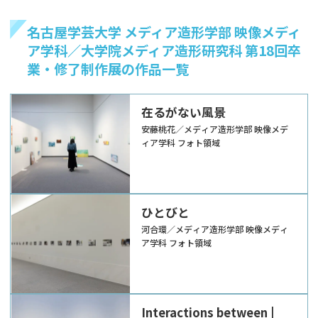
名古屋学芸大学 メディア造形学部 映像メディ
ア学科／大学院メディア造形研究科 第18回卒
業・修了制作展の作品一覧
在るがない風景
安藤桃花／メディア造形学部 映像メデ
ィア学科 フォト領域
ひとびと
河合環／メディア造形学部 映像メディ
ア学科 フォト領域
Interactions between |