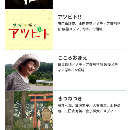
アツビト!!
田口侑理奈、山田茉穂／メディア造形学
部 映像メディア学科 TV領域
こころおぼえ
鷲見瑞稀／メディア造形学部 映像メデ
ィア学科 TV領域
きつねつき
藤井七海、箕浦寧子、大石康生、水野愛
弓、三田安寿美、金子祥太／メディア造
形学部 映像メディア学科 CG領域