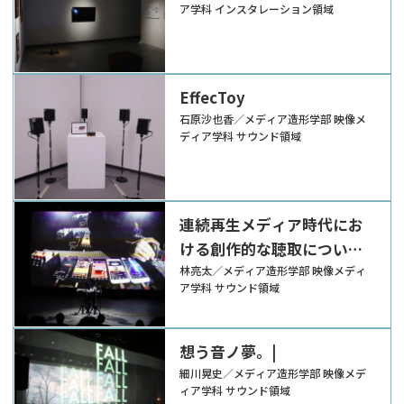
ア学科 インスタレーション領域
EffecToy
石原沙也香／メディア造形学部 映像メ
ディア学科 サウンド領域
連続再生メディア時代にお
ける創作的な聴取について
の探究
林亮太／メディア造形学部 映像メディ
ア学科 サウンド領域
想う音ノ夢。|
細川晃史／メディア造形学部 映像メデ
ィア学科 サウンド領域