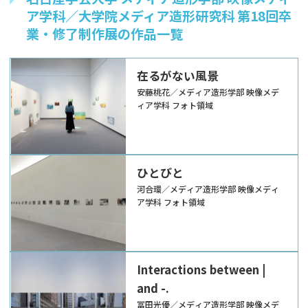
ア学科／大学院メディア造形研究科 第18回卒
業・修了制作展の作品一覧
在るがない風景
安藤桃花／メディア造形学部 映像メデ
ィア学科 フォト領域
ひとびと
河合環／メディア造形学部 映像メディ
ア学科 フォト領域
Interactions between |
and -.
冨田光優／メディア造形学部 映像メデ