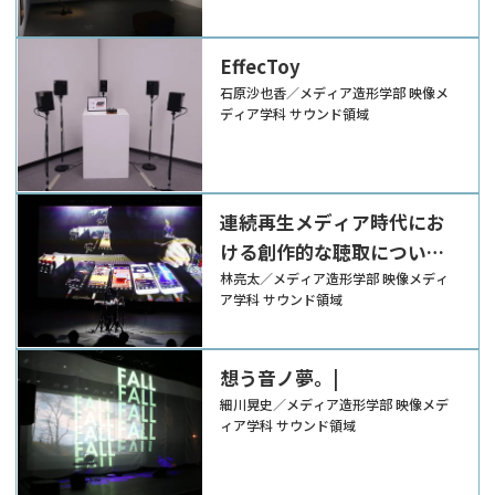
EffecToy
石原沙也香／メディア造形学部 映像メ
ディア学科 サウンド領域
連続再生メディア時代にお
ける創作的な聴取について
の探究
林亮太／メディア造形学部 映像メディ
ア学科 サウンド領域
想う音ノ夢。|
細川晃史／メディア造形学部 映像メデ
ィア学科 サウンド領域