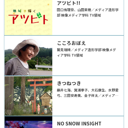
アツビト!!
田口侑理奈、山田茉穂／メディア造形学
部 映像メディア学科 TV領域
こころおぼえ
鷲見瑞稀／メディア造形学部 映像メデ
ィア学科 TV領域
きつねつき
藤井七海、箕浦寧子、大石康生、水野愛
弓、三田安寿美、金子祥太／メディア造
形学部 映像メディア学科 CG領域
NO SNOW INSIGHT