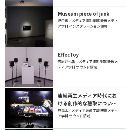
Museum piece of junk
野口響／メディア造形学部 映像メディ
ア学科 インスタレーション領域
EffecToy
石原沙也香／メディア造形学部 映像メ
ディア学科 サウンド領域
連続再生メディア時代にお
ける創作的な聴取について
の探究
林亮太／メディア造形学部 映像メディ
ア学科 サウンド領域