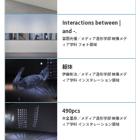
Interactions between |
and -.
冨田光優／メディア造形学部 映像メデ
ィア学科 フォト領域
躯体
伊藤彰汰／メディア造形学部 映像メデ
ィア学科 インスタレーション領域
490pcs
木全里奈／メディア造形学部 映像メデ
ィア学科 インスタレーション領域