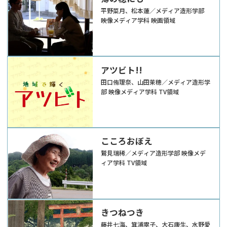
平野菜月、松本蓮／メディア造形学部
映像メディア学科 映画領域
アツビト!!
田口侑理奈、山田茉穂／メディア造形学
部 映像メディア学科 TV領域
こころおぼえ
鷲見瑞稀／メディア造形学部 映像メデ
ィア学科 TV領域
きつねつき
藤井七海、箕浦寧子、大石康生、水野愛