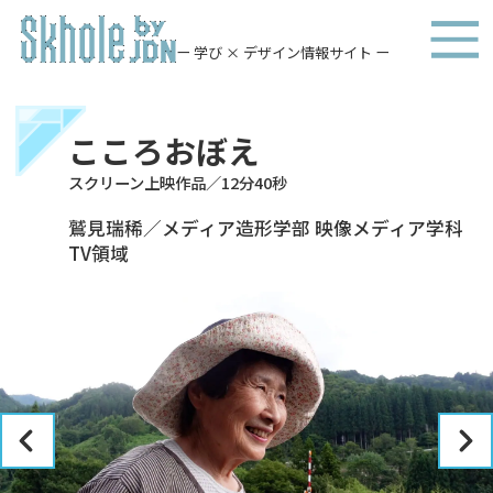
ー 学び × デザイン情報サイト ー
こころおぼえ
スクリーン上映作品／12分40秒
鷲見瑞稀／メディア造形学部 映像メディア学科
TV領域