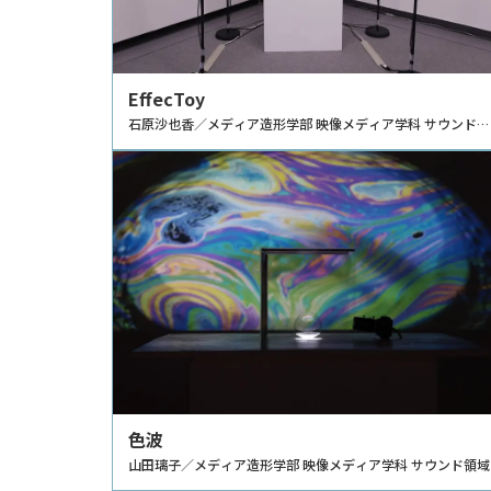
EffecToy
石原沙也香／メディア造形学部 映像メディア学科 サウンド領
域
色波
山田璃子／メディア造形学部 映像メディア学科 サウンド領域