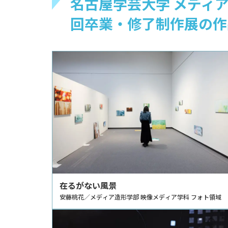
名古屋学芸大学 メディア
回卒業・修了制作展の作
在るがない風景
安藤桃花／メディア造形学部 映像メディア学科 フォト領域