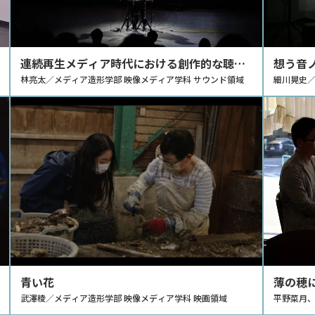
連続再生メディア時代における創作的な聴取
想う音ノ
についての探究
林亮太／メディア造形学部 映像メディア学科 サウンド領域
細川晃史／
青い花
薄の穂
武澤稜／メディア造形学部 映像メディア学科 映画領域
平野菜月、
領域