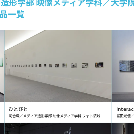
造形学部 映像メディア学科／大学院
品一覧
ひとびと
Interac
河合環／メディア造形学部 映像メディア学科 フォト領域
冨田光優／