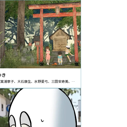
つき
、箕浦寧子、大石康生、水野愛弓、三田安寿美、金
ディア造形学部 映像メディア学科 CG領域