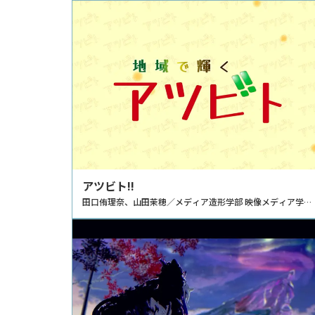
アツビト!!
田口侑理奈、山田茉穂／メディア造形学部 映像メディア学科
TV領域