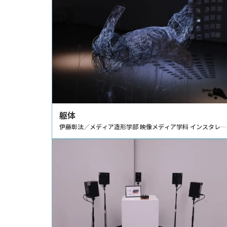
躯体
伊藤彰汰／メディア造形学部 映像メディア学科 インスタレー
ション領域