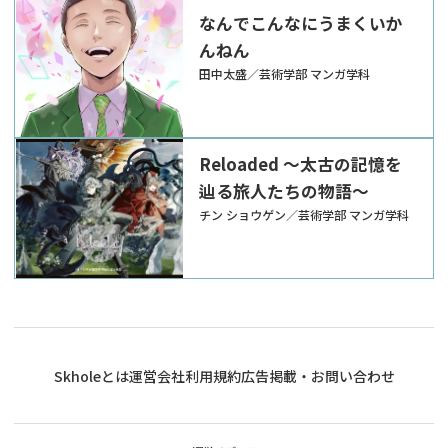
なんでこんなにうまくいか
んねん
田中太盛／芸術学部 マンガ学科
Reloaded ～太古の記憶を
辿る旅人たちの物語～
チン ショウゲン／芸術学部 マンガ学科
Skholeとは
運営会社
利用規約
広告掲載・お問い合わせ