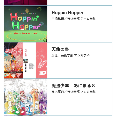
Hoppin Hopper
三橋祐稀／芸術学部 ゲーム学科
天命の書
呉比／芸術学部 マンガ学科
魔法少年 あにまる８
髙木葉月／芸術学部 マンガ学科