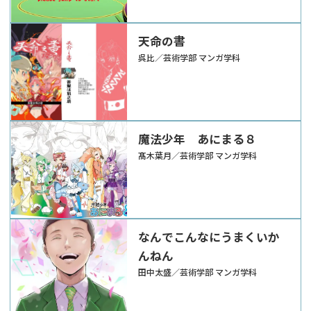
天命の書
呉比／芸術学部 マンガ学科
魔法少年 あにまる８
髙木葉月／芸術学部 マンガ学科
なんでこんなにうまくいか
んねん
田中太盛／芸術学部 マンガ学科