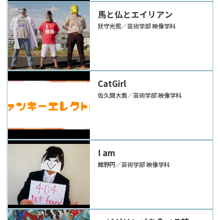
馬と仏とエイリアン
犾守光熙／芸術学部 映像学科
CatGirl
佐久間大喬／芸術学部 映像学科
I am
館野円／芸術学部 映像学科