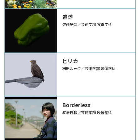
追随
佐藤里奈／芸術学部 写真学科
ピリカ
刈田ルーク／芸術学部 映像学科
Borderless
渡邊日和／芸術学部 映像学科