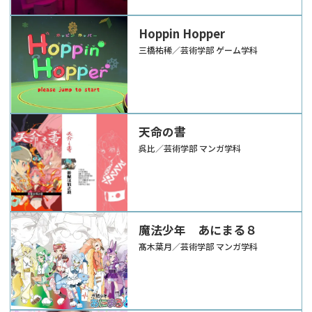
Hoppin Hopper
三橋祐稀／芸術学部 ゲーム学科
天命の書
呉比／芸術学部 マンガ学科
魔法少年 あにまる８
髙木葉月／芸術学部 マンガ学科