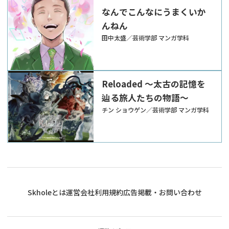
なんでこんなにうまくいか
んねん
田中太盛／芸術学部 マンガ学科
Reloaded ～太古の記憶を
辿る旅人たちの物語～
チン ショウゲン／芸術学部 マンガ学科
Skholeとは
運営会社
利用規約
広告掲載・お問い合わせ