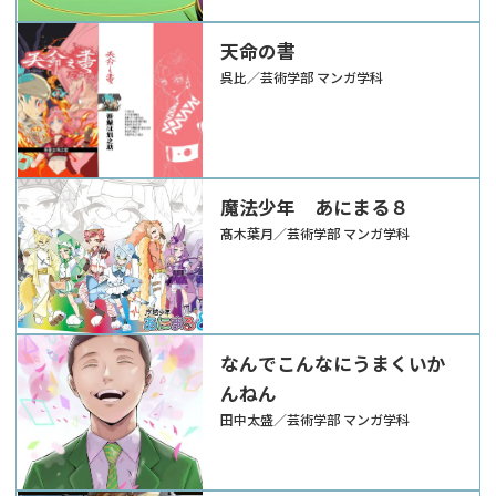
天命の書
呉比／芸術学部 マンガ学科
魔法少年 あにまる８
髙木葉月／芸術学部 マンガ学科
なんでこんなにうまくいか
んねん
田中太盛／芸術学部 マンガ学科