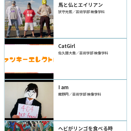
馬と仏とエイリアン
犾守光熙／芸術学部 映像学科
CatGirl
佐久間大喬／芸術学部 映像学科
I am
館野円／芸術学部 映像学科
ヘビがリンゴを食べる時