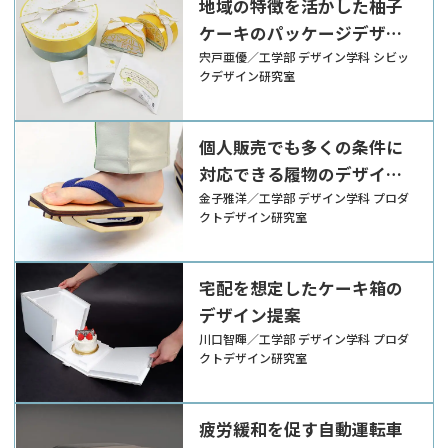
地域の特徴を活かした柚子
ケーキのパッケージデザイ
ン
宍戸亜優／工学部 デザイン学科 シビッ
クデザイン研究室
個人販売でも多くの条件に
対応できる履物のデザイン
提案
金子雅洋／工学部 デザイン学科 プロダ
クトデザイン研究室
宅配を想定したケーキ箱の
デザイン提案
川口智暉／工学部 デザイン学科 プロダ
クトデザイン研究室
疲労緩和を促す自動運転車