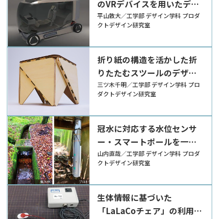
のVRデバイスを用いたデザ
イン提案
平山敦大／工学部 デザイン学科 プロダ
クトデザイン研究室
折り紙の構造を活かした折
りたたむスツールのデザイ
ン提案
三ツ木千明／工学部 デザイン学科 プロ
ダクトデザイン研究室
冠水に対応する水位センサ
ー・スマートポールを一体
としたデザイン提案
山内直哉／工学部 デザイン学科 プロダ
クトデザイン研究室
生体情報に基づいた
「LaLaCoチェア」の利用方