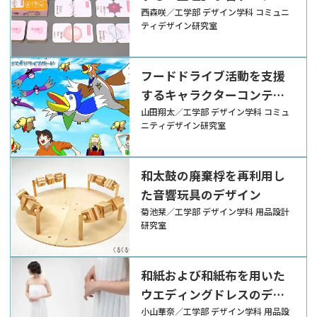
ゲーム『知っておこう！女
西森咲／工学部 デザイン学科 コミュニ
ティデザイン研究室
の子の身体 アンネのえあ
わせ』
フードドライブ活動を支援
するキャラクターコンテン
ツ『とどけて！ドライブバ
山田翔太／工学部 デザイン学科 コミュ
ニティデザイン研究室
ード』
和太鼓の廃棄桴を再利用し
た音響玩具のデザイン
菊池栞／工学部 デザイン学科 用品設計
研究室
和紙および和紙布を用いた
ウエディングドレスのデザ
イン
小山華奈／工学部 デザイン学科 用品設