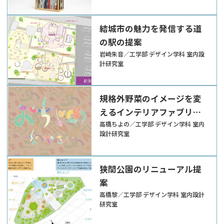
結城市の魅力を発信する道
の駅の提案
岩崎朱音／工学部 デザイン学科 室内設
計研究室
規格外野菜のイメージを変
えるインテリアファブリッ
ク
高橋ちよの／工学部 デザイン学科 室内
設計研究室
狭間公園のリニューアル提
案
高橋黎／工学部 デザイン学科 室内設計
研究室