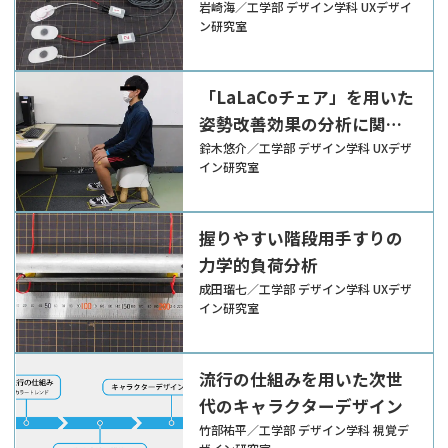
法の違いにおける運動効果
岩崎海／工学部 デザイン学科 UXデザイ
ン研究室
の分析
「LaLaCoチェア」を用いた
姿勢改善効果の分析に関す
る研究
鈴木悠介／工学部 デザイン学科 UXデザ
イン研究室
握りやすい階段用手すりの
力学的負荷分析
成田瑠七／工学部 デザイン学科 UXデザ
イン研究室
流行の仕組みを用いた次世
代のキャラクターデザイン
竹部祐平／工学部 デザイン学科 視覚デ