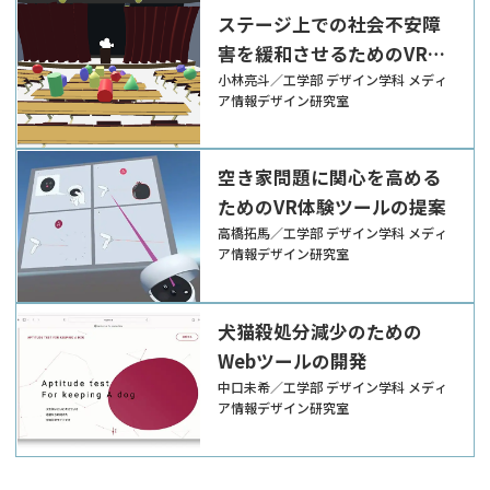
ステージ上での社会不安障
害を緩和させるためのVRツ
ールの提案
小林亮斗／工学部 デザイン学科 メディ
ア情報デザイン研究室
空き家問題に関心を高める
ためのVR体験ツールの提案
高橋拓馬／工学部 デザイン学科 メディ
ア情報デザイン研究室
犬猫殺処分減少のための
Webツールの開発
中口未希／工学部 デザイン学科 メディ
ア情報デザイン研究室