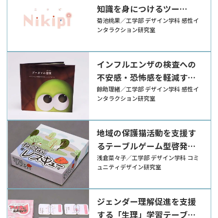
知識を身につけるツー
ル“Nikipi”
菊池桃果／工学部 デザイン学科 感性イ
ンタラクション研究室
インフルエンザの検査への
不安感・恐怖感を軽減する
プレパレーションツール
餘助理緒／工学部 デザイン学科 感性イ
ンタラクション研究室
地域の保護猫活動を支援す
るテーブルゲーム型啓発ツ
ール『ねこねこレスキュ
浅倉菜々子／工学部 デザイン学科 コミ
ュニティデザイン研究室
ー』
ジェンダー理解促進を支援
する「生理」学習テーブル