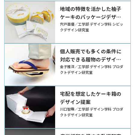
地域の特徴を活かした柚子
ケーキのパッケージデザイ
ン
宍戸亜優／工学部 デザイン学科 シビッ
クデザイン研究室
個人販売でも多くの条件に
対応できる履物のデザイン
提案
金子雅洋／工学部 デザイン学科 プロダ
クトデザイン研究室
宅配を想定したケーキ箱の
デザイン提案
川口智暉／工学部 デザイン学科 プロダ
クトデザイン研究室