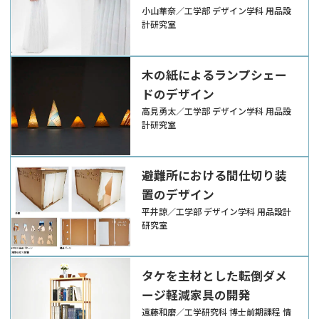
イン
小山華奈／工学部 デザイン学科 用品設
計研究室
木の紙によるランプシェー
ドのデザイン
高見勇太／工学部 デザイン学科 用品設
計研究室
避難所における間仕切り装
置のデザイン
平井諒／工学部 デザイン学科 用品設計
研究室
タケを主材とした転倒ダメ
ージ軽減家具の開発
遠藤和磨／工学研究科 博士前期課程 情