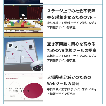
ステージ上での社会不安障
害を緩和させるためのVRツ
ールの提案
小林亮斗／工学部 デザイン学科 メディ
ア情報デザイン研究室
空き家問題に関心を高める
ためのVR体験ツールの提案
高橋拓馬／工学部 デザイン学科 メディ
ア情報デザイン研究室
犬猫殺処分減少のための
Webツールの開発
中口未希／工学部 デザイン学科 メディ
ア情報デザイン研究室