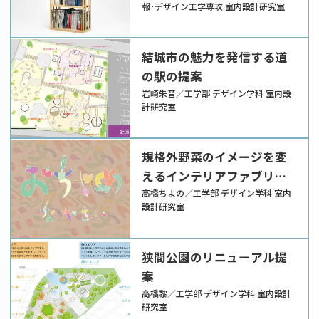
報･デザイン工学専攻 室内設計研究室
結城市の魅力を発信する道
の駅の提案
岩崎朱音／工学部 デザイン学科 室内設
計研究室
規格外野菜のイメージを変
えるインテリアファブリッ
ク
高橋ちよの／工学部 デザイン学科 室内
設計研究室
狭間公園のリニューアル提
案
高橋黎／工学部 デザイン学科 室内設計
研究室