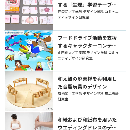
する「生理」学習テーブル
ゲーム『知っておこう！女
西森咲／工学部 デザイン学科 コミュニ
ティデザイン研究室
の子の身体 アンネのえあ
わせ』
フードドライブ活動を支援
するキャラクターコンテン
ツ『とどけて！ドライブバ
山田翔太／工学部 デザイン学科 コミュ
ニティデザイン研究室
ード』
和太鼓の廃棄桴を再利用し
た音響玩具のデザイン
菊池栞／工学部 デザイン学科 用品設計
研究室
和紙および和紙布を用いた
ウエディングドレスのデザ