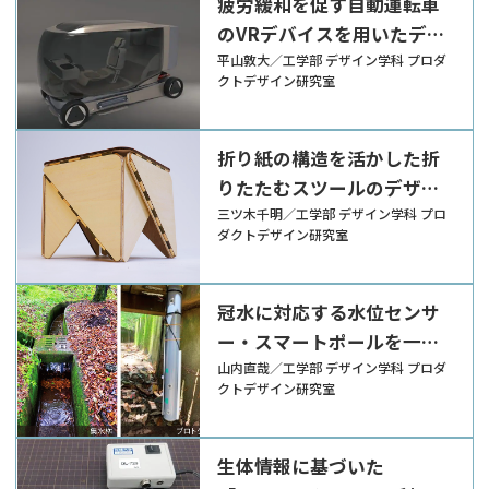
疲労緩和を促す自動運転車
のVRデバイスを用いたデザ
イン提案
平山敦大／工学部 デザイン学科 プロダ
クトデザイン研究室
折り紙の構造を活かした折
りたたむスツールのデザイ
ン提案
三ツ木千明／工学部 デザイン学科 プロ
ダクトデザイン研究室
冠水に対応する水位センサ
ー・スマートポールを一体
としたデザイン提案
山内直哉／工学部 デザイン学科 プロダ
クトデザイン研究室
生体情報に基づいた