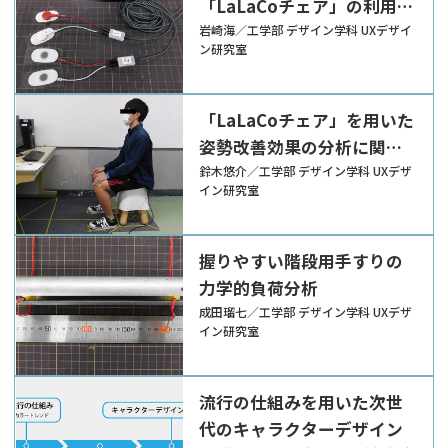
「LaLaCoチェア」の利用方
法の違いにおける運動効果
岩崎海／工学部 デザイン学科 UXデザイ
ン研究室
の分析
「LaLaCoチェア」を用いた
姿勢改善効果の分析に関す
る研究
鈴木悠介／工学部 デザイン学科 UXデザ
イン研究室
握りやすい階段用手すりの
力学的負荷分析
成田瑠七／工学部 デザイン学科 UXデザ
イン研究室
流行の仕組みを用いた次世
代のキャラクターデザイン