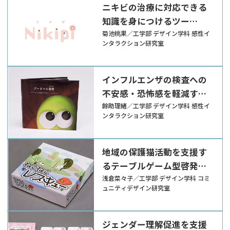
ニキビの治療に対応できる
知識を身につけるツー
ル“Nikipi”
菊池桃果／工学部 デザイン学科 感性イ
ンタラクション研究室
インフルエンザの検査への
不安感・恐怖感を軽減する
プレパレーションツール
餘助理緒／工学部 デザイン学科 感性イ
ンタラクション研究室
地域の保護猫活動を支援す
るテーブルゲーム型啓発ツ
ール『ねこねこレスキュ
浅倉菜々子／工学部 デザイン学科 コミ
ュニティデザイン研究室
ー』
ジェンダー理解促進を支援