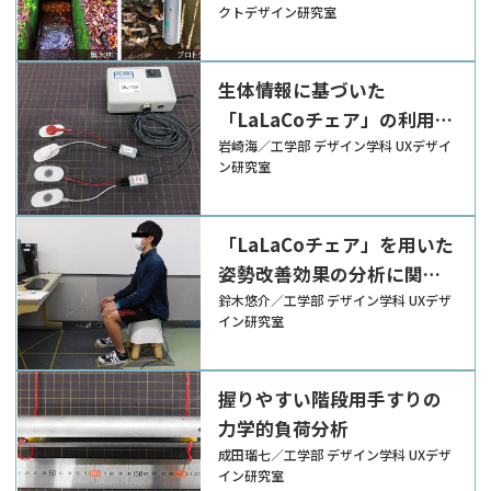
クトデザイン研究室
生体情報に基づいた
「LaLaCoチェア」の利用方
法の違いにおける運動効果
岩崎海／工学部 デザイン学科 UXデザイ
ン研究室
の分析
「LaLaCoチェア」を用いた
姿勢改善効果の分析に関す
る研究
鈴木悠介／工学部 デザイン学科 UXデザ
イン研究室
握りやすい階段用手すりの
力学的負荷分析
成田瑠七／工学部 デザイン学科 UXデザ
イン研究室