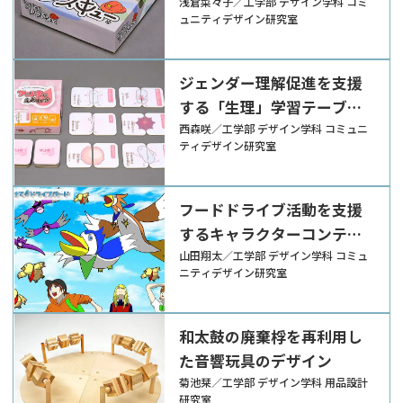
ール『ねこねこレスキュ
浅倉菜々子／工学部 デザイン学科 コミ
ュニティデザイン研究室
ー』
ジェンダー理解促進を支援
する「生理」学習テーブル
ゲーム『知っておこう！女
西森咲／工学部 デザイン学科 コミュニ
ティデザイン研究室
の子の身体 アンネのえあ
わせ』
フードドライブ活動を支援
するキャラクターコンテン
ツ『とどけて！ドライブバ
山田翔太／工学部 デザイン学科 コミュ
ニティデザイン研究室
ード』
和太鼓の廃棄桴を再利用し
た音響玩具のデザイン
菊池栞／工学部 デザイン学科 用品設計
研究室