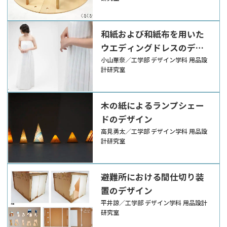
和紙および和紙布を用いた
ウエディングドレスのデザ
イン
小山華奈／工学部 デザイン学科 用品設
計研究室
木の紙によるランプシェー
ドのデザイン
高見勇太／工学部 デザイン学科 用品設
計研究室
避難所における間仕切り装
置のデザイン
平井諒／工学部 デザイン学科 用品設計
研究室