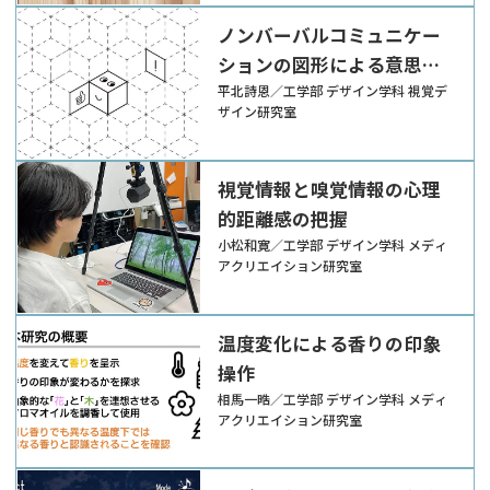
ノンバーバルコミュニケー
ションの図形による意思疎
通の可能性
平北詩恩／工学部 デザイン学科 視覚デ
ザイン研究室
視覚情報と嗅覚情報の心理
的距離感の把握
小松和寛／工学部 デザイン学科 メディ
アクリエイション研究室
温度変化による香りの印象
操作
相馬一晧／工学部 デザイン学科 メディ
アクリエイション研究室