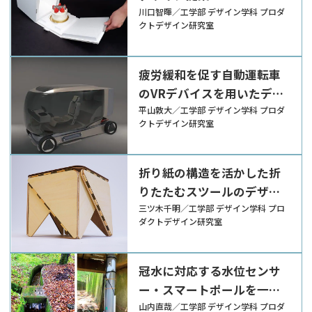
川口智暉／工学部 デザイン学科 プロダ
クトデザイン研究室
疲労緩和を促す自動運転車
のVRデバイスを用いたデザ
イン提案
平山敦大／工学部 デザイン学科 プロダ
クトデザイン研究室
折り紙の構造を活かした折
りたたむスツールのデザイ
ン提案
三ツ木千明／工学部 デザイン学科 プロ
ダクトデザイン研究室
冠水に対応する水位センサ
ー・スマートポールを一体
としたデザイン提案
山内直哉／工学部 デザイン学科 プロダ