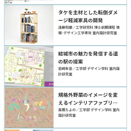
タケを主材とした転倒ダメ
ージ軽減家具の開発
遠藤和磨／工学研究科 博士前期課程 情
報･デザイン工学専攻 室内設計研究室
結城市の魅力を発信する道
の駅の提案
岩崎朱音／工学部 デザイン学科 室内設
計研究室
規格外野菜のイメージを変
えるインテリアファブリッ
ク
高橋ちよの／工学部 デザイン学科 室内
設計研究室