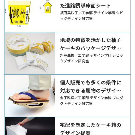
た進路誘導床面シート
武田美沙子／工学部 デザイン学科 シビ
ックデザイン研究室
地域の特徴を活かした柚子
ケーキのパッケージデザイ
ン
宍戸亜優／工学部 デザイン学科 シビッ
クデザイン研究室
個人販売でも多くの条件に
対応できる履物のデザイン
提案
金子雅洋／工学部 デザイン学科 プロダ
クトデザイン研究室
宅配を想定したケーキ箱の
デザイン提案