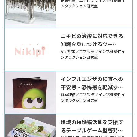
ンタラクション研究室
ニキビの治療に対応できる
知識を身につけるツー
ル“Nikipi”
菊池桃果／工学部 デザイン学科 感性イ
ンタラクション研究室
インフルエンザの検査への
不安感・恐怖感を軽減する
プレパレーションツール
餘助理緒／工学部 デザイン学科 感性イ
ンタラクション研究室
地域の保護猫活動を支援す
るテーブルゲーム型啓発ツ