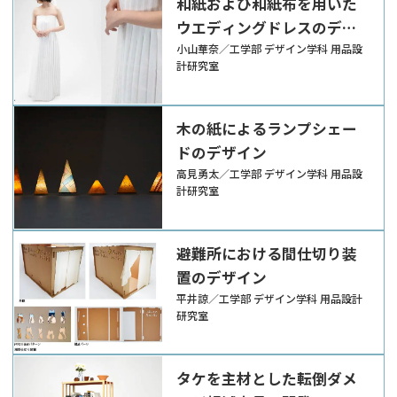
和紙および和紙布を用いた
ウエディングドレスのデザ
イン
小山華奈／工学部 デザイン学科 用品設
計研究室
木の紙によるランプシェー
ドのデザイン
高見勇太／工学部 デザイン学科 用品設
計研究室
避難所における間仕切り装
置のデザイン
平井諒／工学部 デザイン学科 用品設計
研究室
タケを主材とした転倒ダメ