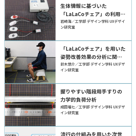
生体情報に基づいた
「LaLaCoチェア」の利用方
法の違いにおける運動効果
岩崎海／工学部 デザイン学科 UXデザイ
ン研究室
の分析
「LaLaCoチェア」を用いた
姿勢改善効果の分析に関す
る研究
鈴木悠介／工学部 デザイン学科 UXデザ
イン研究室
握りやすい階段用手すりの
力学的負荷分析
成田瑠七／工学部 デザイン学科 UXデザ
イン研究室
流行の仕組みを用いた次世