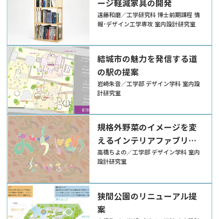
ージ軽減家具の開発
遠藤和磨／工学研究科 博士前期課程 情
報･デザイン工学専攻 室内設計研究室
結城市の魅力を発信する道
の駅の提案
岩崎朱音／工学部 デザイン学科 室内設
計研究室
規格外野菜のイメージを変
えるインテリアファブリッ
ク
高橋ちよの／工学部 デザイン学科 室内
設計研究室
狭間公園のリニューアル提
案