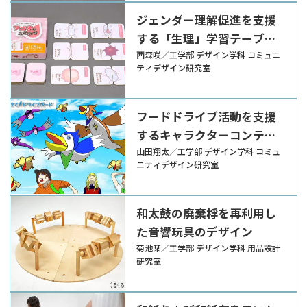
ジェンダー理解促進を支援
する「生理」学習テーブル
ゲーム『知っておこう！女
西森咲／工学部 デザイン学科 コミュニ
ティデザイン研究室
の子の身体 アンネのえあ
わせ』
フードドライブ活動を支援
するキャラクターコンテン
ツ『とどけて！ドライブバ
山田翔太／工学部 デザイン学科 コミュ
ニティデザイン研究室
ード』
和太鼓の廃棄桴を再利用し
た音響玩具のデザイン
菊池栞／工学部 デザイン学科 用品設計
研究室