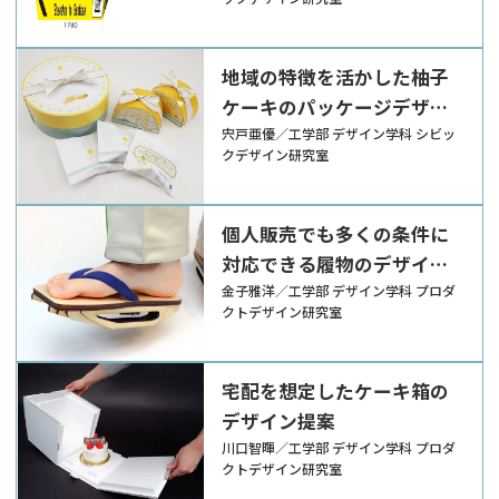
地域の特徴を活かした柚子
ケーキのパッケージデザイ
ン
宍戸亜優／工学部 デザイン学科 シビッ
クデザイン研究室
個人販売でも多くの条件に
対応できる履物のデザイン
提案
金子雅洋／工学部 デザイン学科 プロダ
クトデザイン研究室
宅配を想定したケーキ箱の
デザイン提案
川口智暉／工学部 デザイン学科 プロダ
クトデザイン研究室