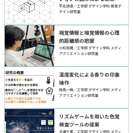
通の可能性
平北詩恩／工学部 デザイン学科 視覚デ
ザイン研究室
視覚情報と嗅覚情報の心理
的距離感の把握
小松和寛／工学部 デザイン学科 メディ
アクリエイション研究室
温度変化による香りの印象
操作
相馬一晧／工学部 デザイン学科 メディ
アクリエイション研究室
リズムゲームを用いた色覚
検査ツールの提案
大瀧千夏／工学部 デザイン学科 メディ