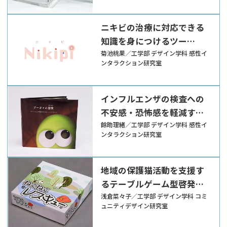
ニキビの治療に対応できる
知識を身につけるツー
ル“Nikipi”
菊池桃果／工学部 デザイン学科 感性イ
ンタラクション研究室
インフルエンザの検査への
不安感・恐怖感を軽減する
プレパレーションツール
餘助理緒／工学部 デザイン学科 感性イ
ンタラクション研究室
地域の保護猫活動を支援す
るテーブルゲーム型啓発ツ
ール『ねこねこレスキュ
浅倉菜々子／工学部 デザイン学科 コミ
ュニティデザイン研究室
ー』